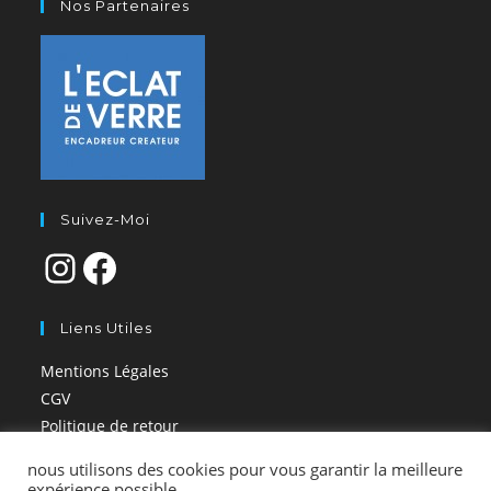
Nos Partenaires
Suivez-Moi
Liens Utiles
Mentions Légales
CGV
Politique de retour
Livraisons
nous utilisons des cookies pour vous garantir la meilleure
FAQ
expérience possible.