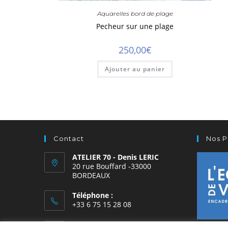
Aquarelles bord de plage
Pecheur sur une plage
250,00
€
Ajouter au panier
Contact
Nos P
ATELIER 70 - Denis LERIC
20 rue Bouffard -33000
BORDEAUX
Téléphone :
+33 6 75 15 28 08
E-mail :