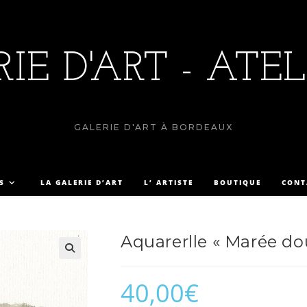
IE D'ART - ATEL
GALERIE D'ART À BORDEAUX
S
LA GALERIE D’ART
L’ ARTISTE
BOUTIQUE
CONT
Aquarerlle « Marée do
40,00
€