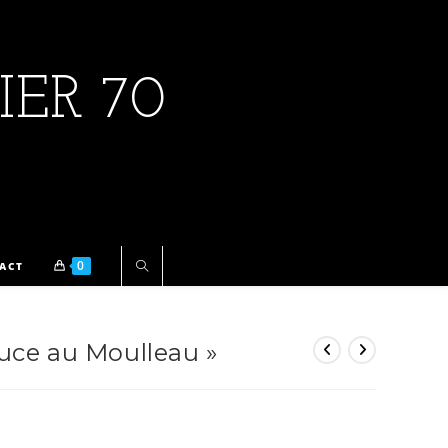
IER 70
0
ACT
uce au Moulleau »