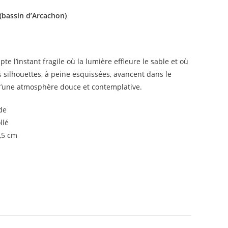
(bassin d’Arcachon)
e l’instant fragile où la lumière effleure le sable et où
s silhouettes, à peine esquissées, avancent dans le
 d’une atmosphère douce et contemplative.
de
llé
,5 cm