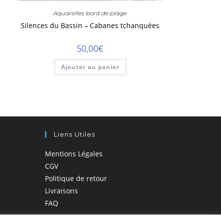
Aquarelles bord de plage
Silences du Bassin – Cabanes tchanquées
50,00
€
Ajouter au panier
Liens Utiles
Mentions Légales
CGV
Politique de retour
Livraisons
FAQ