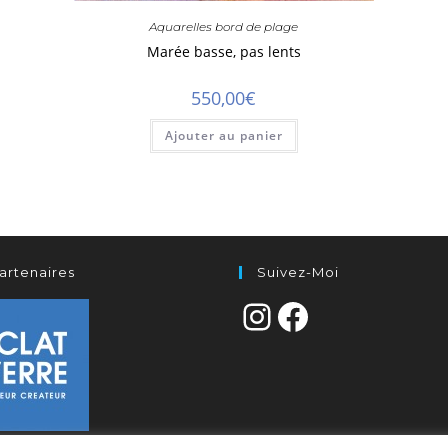
Aquarelles bord de plage
Marée basse, pas lents
550,00
€
Ajouter au panier
artenaires
Suivez-Moi