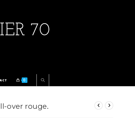
IER 70
0
ACT
ll-over rouge.