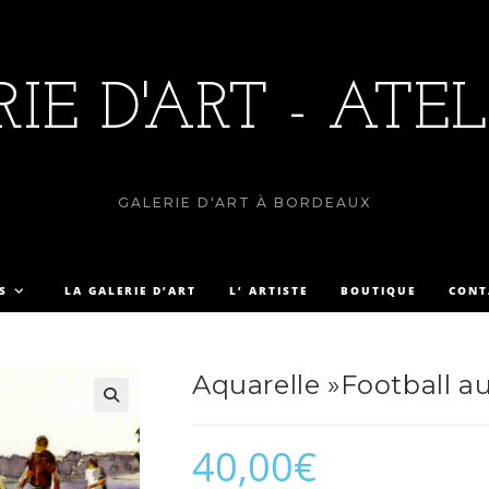
IE D'ART - ATEL
GALERIE D'ART À BORDEAUX
S
LA GALERIE D’ART
L’ ARTISTE
BOUTIQUE
CONT
Aquarelle »Football au
40,00
€