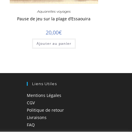
Aquarelles voyages
Pause de jeu sur la plage d’Essaouira
20,00
€
Ajouter au panier
Liens Utiles
Mentions Légales
CGV
Politique de retour
Livraisons
FAQ