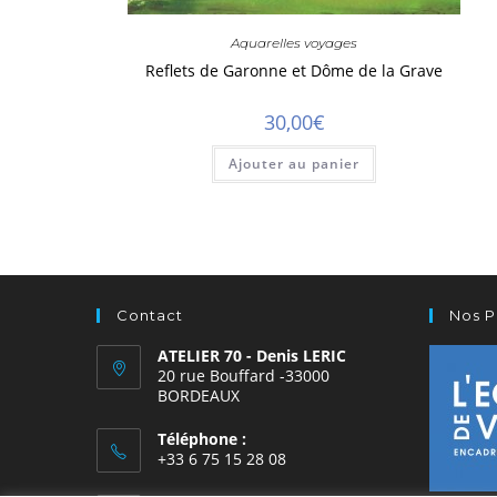
Aquarelles voyages
Reflets de Garonne et Dôme de la Grave
30,00
€
Ajouter au panier
Contact
Nos P
ATELIER 70 - Denis LERIC
20 rue Bouffard -33000
BORDEAUX
Téléphone :
+33 6 75 15 28 08