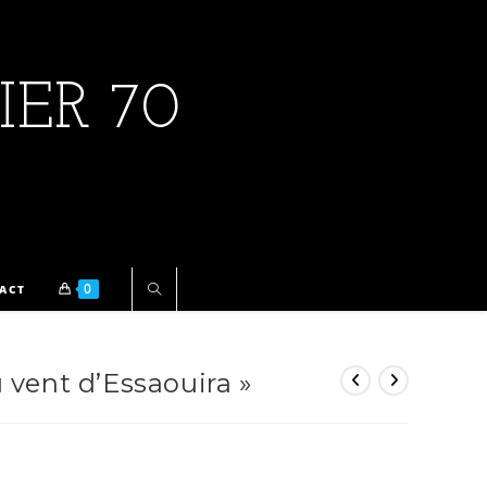
IER 70
0
ACT
 vent d’Essaouira »