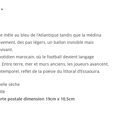
 »
 se mêle au bleu de l’Atlantique tandis que la médina
uvement, des pas légers, un ballon invisible mais
 vivant.
otidien marocain, où le football devient langage
e. Entre terre, mer et murs anciens, les joueurs avancent,
porel, reflet de la poésie du littoral d’Essaouira.
elle sèche
llé
carte postale dimension 19cm x 10,5cm