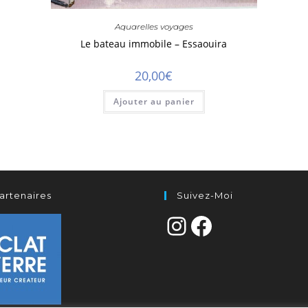
Aquarelles voyages
Le bateau immobile – Essaouira
20,00
€
Ajouter au panier
artenaires
Suivez-Moi