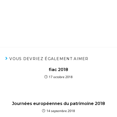
nouvelle collection d’œuvres ainsi qu’une refonte de son site
internet.
Cette nouvelle aquarelle est visible à la galerie
VOUS DEVRIEZ ÉGALEMENT AIMER
fiac 2018
17 octobre 2018
Journées européennes du patrimoine 2018
14 septembre 2018